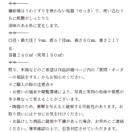
――――――――――――＊＊――――――――――――
備前焼はうわぐすりを使わない炻器（せっき）で、使い込むう
ちに肌艶がしっとりと
深味のある色に変化します。
――――――――――――＊＊――――――――――――
口径・最大径７９㎜、底６７径㎜、高さ８０㎜、重さ２１７
ｇ、
容量２６０㎖（実用１８０㎖）
――――――――――――＊＊――――――――――――
熨斗、木箱などのご希望は作品詳細ページ内の「質問・オーダ
ーの相談をする」からお知らせください。
＊ご購入の際の注意点＊
・お使いの端末や閲覧環境により、写真と実物の色味や質感が
多少異なって見えることがございます。
・陶器のため、衝撃を与えると破損する可能性があります。お
取り扱いには十分にお気を付けください。
・お届けした商品に破損や不備があった場合、お早めにご連絡
ください。事実確認の上で、至急対応させていただきます。