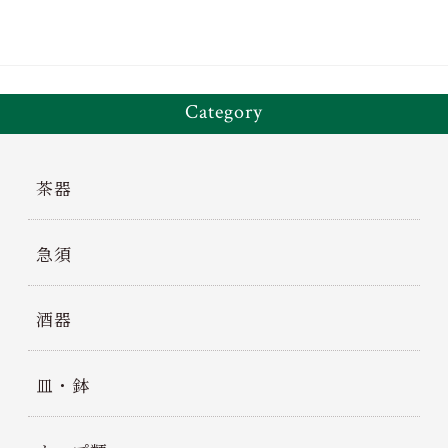
Category
茶器
急須
酒器
皿・鉢