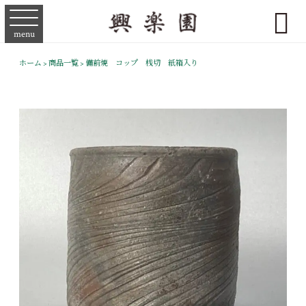

menu
ホーム
>
商品一覧
>
備前焼 コップ 桟切 紙箱入り