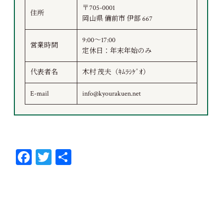
〒705-0001
住所
岡山県 備前市 伊部 667
9:00～17:00
営業時間
定休日：年末年始のみ
代表者名
木村 茂夫（ｷﾑﾗｼｹﾞｵ）
E-mail
info@kyourakuen.net
Fa
T
共
ce
wi
有
bo
tt
ok
er