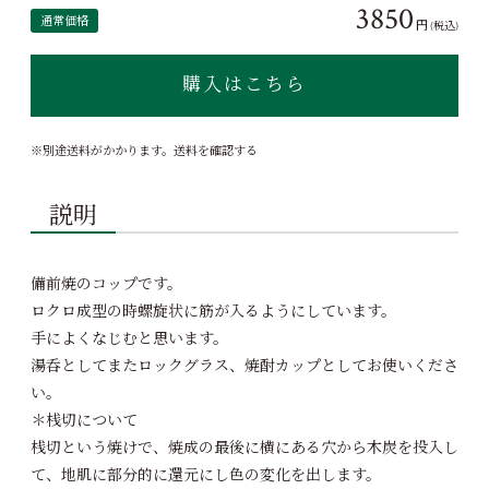
3850
通常価格
円
(税込)
購入はこちら
※別途送料がかかります。
送料を確認する
説明
備前焼のコップです。
ロクロ成型の時螺旋状に筋が入るようにしています。
手によくなじむと思います。
湯呑としてまたロックグラス、焼酎カップとしてお使いくださ
い。
＊桟切について
桟切という焼けで、焼成の最後に横にある穴から木炭を投入し
て、地肌に部分的に還元にし色の変化を出します。