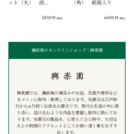
ット（丸） 胡…
（角） 紙箱入り
3850
6600
円
円
(税込)
(税込)
備前焼のオンラインショップ｜興楽園
興楽園では、備前焼の湯呑みやお皿、花瓶や徳利など
をメインに制作・販売しております。当窯元は江戸時
代から16代続く伝統ある窯元です。現代の生活の中に寄
り添い、溶け込むような作品を意識し制作に励んでお
ります。当窯元の製品を、心安らぐひと時や、大切な
人との時間のアクセントとしてお使い頂く事をおすす
めします。