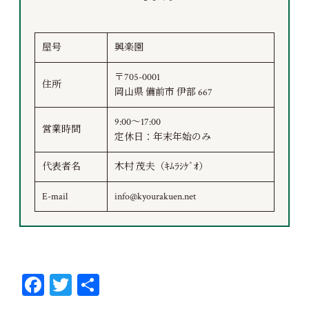
屋号
興楽園
〒705-0001
住所
岡山県 備前市 伊部 667
9:00～17:00
営業時間
定休日：年末年始のみ
代表者名
木村 茂夫（ｷﾑﾗｼｹﾞｵ）
E-mail
info@kyourakuen.net
Fa
T
共
ce
wi
有