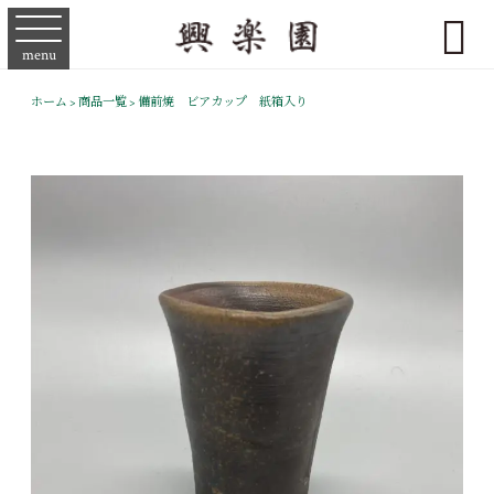

menu
ホーム
>
商品一覧
>
備前焼 ビアカップ 紙箱入り