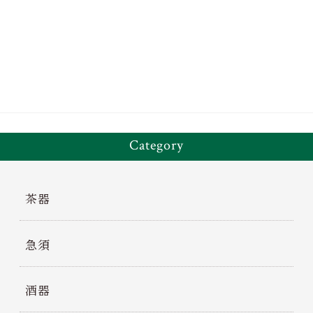
bo
tt
ok
er
Category
茶器
急須
酒器