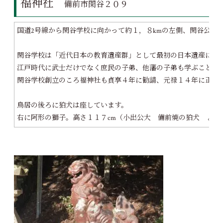
福神社
備前市閑谷２０９
国道2号線から閑谷学校に向かって約１，８kmの左側、閑谷公民
閑谷学校は「近代日本の教育遺産群」として最初の日本遺産に認
江戸時代に武士だけでなく庶民の子弟、他藩の子弟も学ぶことが
閑谷学校創立のころ福神社も貞享４年に勧請、元禄１４年に正遷
鳥居の後ろに狛犬は座しています。
右に阿形の獅子。高さ１１７cm（小出公大 備前焼の狛犬 より