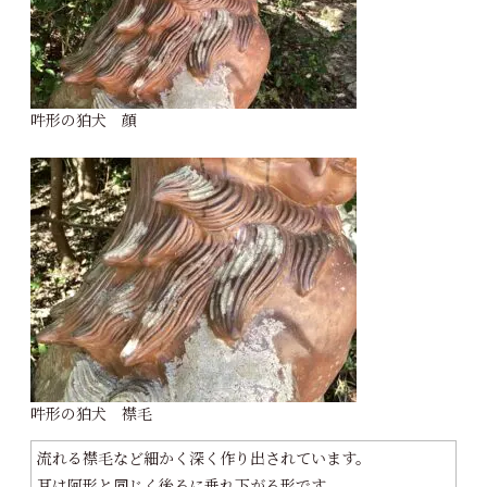
吽形の狛犬 顔
吽形の狛犬 襟毛
流れる襟毛など細かく深く作り出されています。
耳は阿形と同じく後ろに垂れ下がる形です。