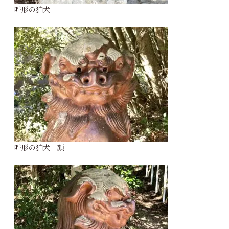
吽形の狛犬
吽形の狛犬 顔