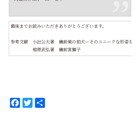
最後までお読みいただきありがとうございます。
参考文献 小出公大著 備前焼の狛犬ーそのユニークな形姿を訪
相原武弘著 備前宮獅子
Fa
T
共
ce
wi
有
bo
tt
ok
er