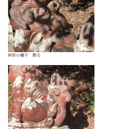
阿形の獅子 襟毛