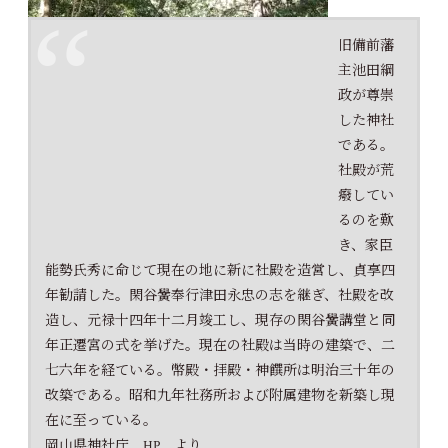
旧備前藩
主池田綱
政が尊崇
した神社
である。
社殿が荒
癈してい
るのを歎
参道から拝殿
き、家臣
能勢氏秀に命じて現在の地に新に社殿を造営し、貞享四
年勧請した。閑谷黌奉行津田永忠の志を継ぎ、社殿を改
造し、元禄十四年十二月竣工し、現存の閑谷黌講堂と同
年正遷宮の式を挙げた。現在の社殿は当時の建築で、二
七六年を経ている。幣殿・拝殿・神饌所は明治三十年の
改築である。昭和九年社務所および附属建物を新築し現
在に至っている。
岡山県神社庁 HP より