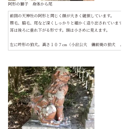
阿形の獅子 身体から尾
前回の天神社の阿形と同じく顔が大きく破損しています。
襟毛、脇毛、尾など深くしっかりと細かく造り出されています。
耳は後ろに垂れ下がる形です。頭は小さめに見えます。
左に吽形の狛犬。高さ１０７cm（小出公大 備前焼の狛犬 より