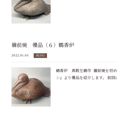
備前焼 優品（６）鶴香炉
2022.01.05
BLOG
鶴香炉 真殿左鶴作 備前焼を初
ン』より優品を紹介します。 前回に引