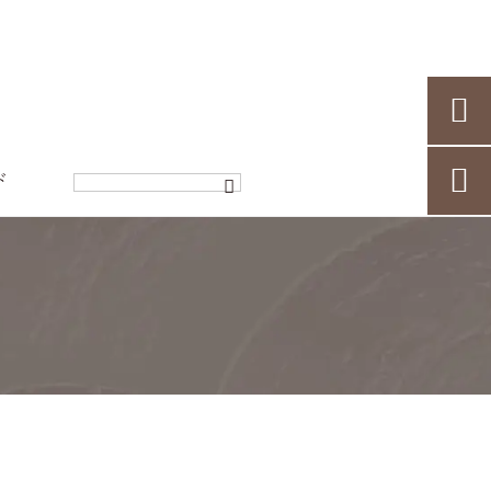


ド