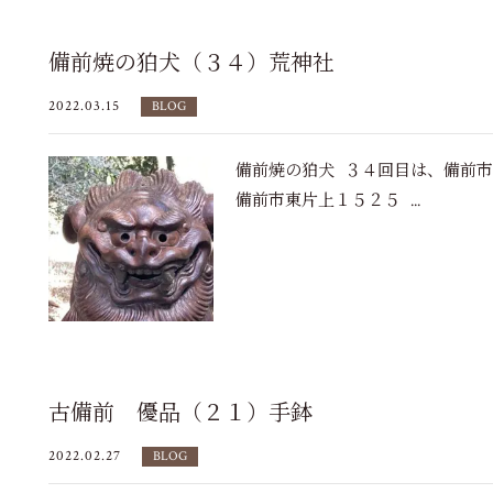
備前焼の狛犬（３４）荒神社
2022.03.15
BLOG
備前焼の狛犬 ３４回目は、備前
備前市東片上１５２５ ...
古備前 優品（２１）手鉢
2022.02.27
BLOG