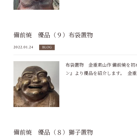
備前焼 優品（９）布袋置物
2022.01.24
BLOG
布袋置物 金重素山作 備前焼を初
ン』より優品を紹介します。 金重素山
備前焼 優品（８）獅子置物