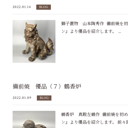
2022.01.14
BLOG
獅子置物 山本陶秀作 備前焼を
ン』より優品を紹介します。 ...
備前焼 優品（７）鶴香炉
2022.01.09
BLOG
鶴香炉 真殿左鶴作 備前焼を初
ン』より優品を紹介します。 前々回