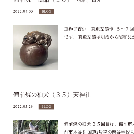
備前焼 優品（１０）玉獅子香炉
2022.04.03
BLOG
玉獅子香炉 真殿左鶴作 ５～７
です。 真殿左鶴は明治から昭和にかけ
備前焼の狛犬（３５）天神社
2022.03.29
BLOG
備前焼の狛犬 ３５回目は、備前市
前市木谷８ 国道2号線の閑谷学校入り