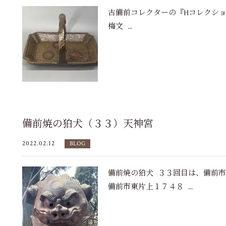
古備前コレクターの『Hコレクシ
梅文 ...
備前焼の狛犬（３３）天神宮
2022.02.12
BLOG
備前焼の狛犬 ３３回目は、備前
備前市東片上１７４８ ...