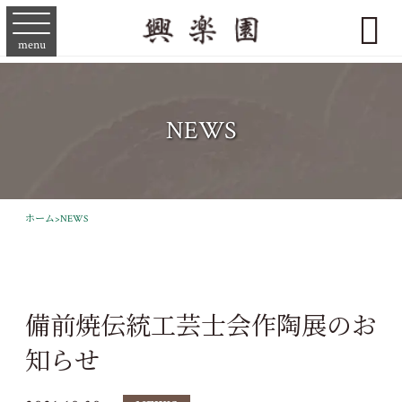

menu
NEWS
ホーム
>
NEWS
備前焼伝統工芸士会作陶展のお
知らせ