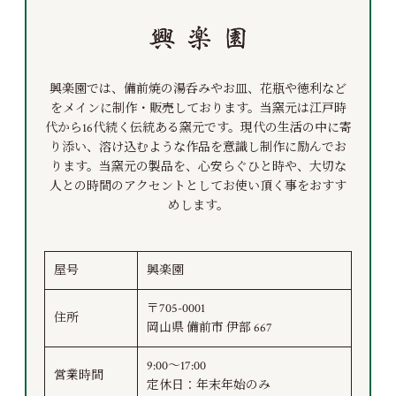
興楽園では、備前焼の湯呑みやお皿、花瓶や徳利など
をメインに制作・販売しております。当窯元は江戸時
代から16代続く伝統ある窯元です。現代の生活の中に寄
り添い、溶け込むような作品を意識し制作に励んでお
ります。当窯元の製品を、心安らぐひと時や、大切な
人との時間のアクセントとしてお使い頂く事をおすす
めします。
屋号
興楽園
〒705-0001
住所
岡山県 備前市 伊部 667
9:00～17:00
営業時間
定休日：年末年始のみ