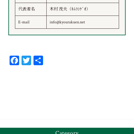
代表者名
木村 茂夫（ｷﾑﾗｼｹﾞｵ）
E-mail
info@kyourakuen.net
Fa
T
共
ce
wi
有
bo
tt
ok
er
Category