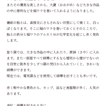
またその優美な美しさから、大甕（おおがめ）など大きな作品
の中に徳利などを稲ワラを巻いて入れるようになりました。
備前の粘土は、直接炎にさらされない状態にして焼くと、白っ
ぽくなります。そこに稲のワラを巻いておくとそのところで、
胎土の鉄分と稲ワラのアルカリ分が化学変化を起こし赤く発色
します。
登り窯では、大きな作品の中に入れたり、匣鉢（さや）に入れ
ます。また一部屋すべて緋襷にするなら煙突から煙がでないの
を目安に割木を少しずつ窯の焚口から入れていくと、きれいな
緋襷ができます。
現在では、電気窯などを使用して緋襷を出すことも多いです。
赤く鮮やかな景色から、カップ、皿など食器類が多く、人気が
あります。
追記：緋襷を試される方に