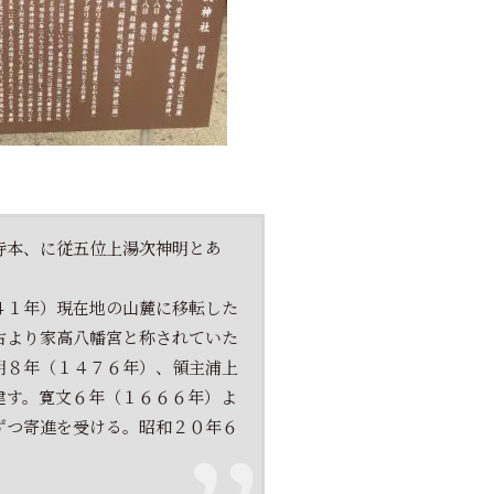
寺本、に従五位上湯次神明とあ
４１年）現在地の山麓に移転した
古より家高八幡宮と称されていた
明８年（１４７６年）、領主浦上
建す。寛文６年（１６６６年）よ
ずつ寄進を受ける。昭和２０年６