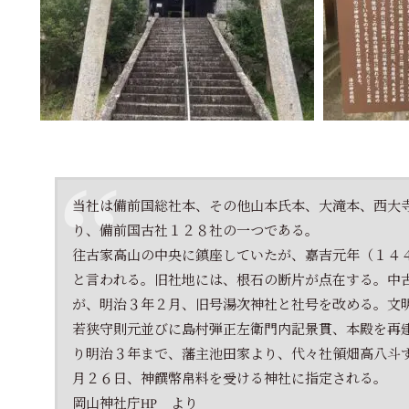
当社は備前国総社本、その他山本氏本、大滝本、西大
り、備前国古社１２８社の一つである。
往古家高山の中央に鎮座していたが、嘉吉元年（１４
と言われる。旧社地には、根石の断片が点在する。中
が、明治３年２月、旧号湯次神社と社号を改める。文
若狭守則元並びに島村弾正左衛門内記景貫、本殿を再
り明治３年まで、藩主池田家より、代々社領畑高八斗
月２６日、神饌幣帛料を受ける神社に指定される。
岡山神社庁HP より