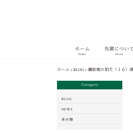
ホーム
当窯につい
home
about
ホーム
>
BLOG
>
備前焼の狛犬（１６）
Category
BLOG
NEWS
未分類