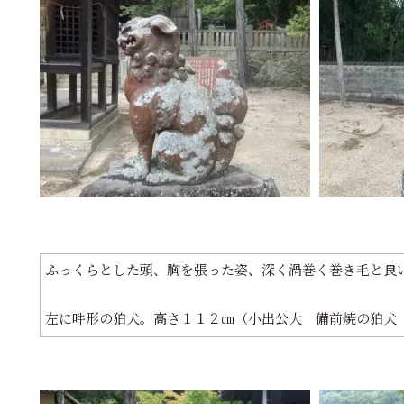
ふっくらとした頭、胸を張った姿、深く渦巻く巻き毛と良
左に吽形の狛犬。高さ１１２㎝（小出公大 備前焼の狛犬