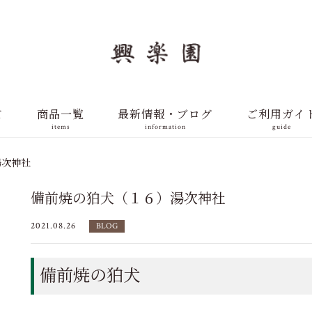
て
商品一覧
最新情報・ブログ
ご利用ガイ
items
information
guide
湯次神社
備前焼の狛犬（１６）湯次神社
2021.08.26
BLOG
備前焼の狛犬