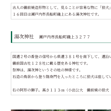
古人の備前焼造形物として、見ることが容易な物に「狛犬
１６回目は瀬戸内市長船町磯上にある湯次神社です。
湯次神社
瀬戸内市長船町磯上３２７７
国道２号の香登の信号から県道３８１号を南下して、道沿
備前国古社１２８社に載る歴史ある神社です。
祭神は、湯次神というその地の神様です。
石造の鳥居から登り隋身門を入ったところに狛犬は座して
右の阿形の獅子。高さ１１３㎝（小出公大 備前焼の狛犬