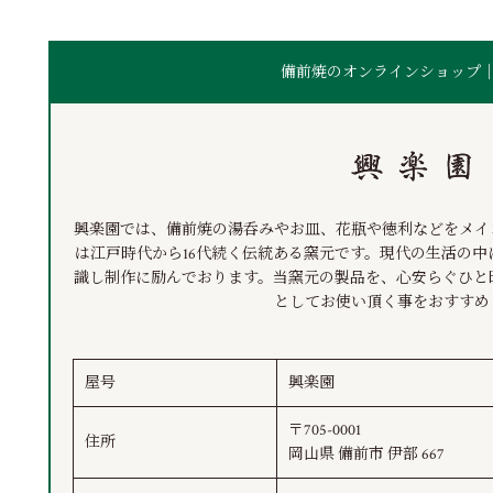
備前焼のオンラインショップ
興楽園では、備前焼の湯呑みやお皿、花瓶や徳利などをメイ
は江戸時代から16代続く伝統ある窯元です。現代の生活の
識し制作に励んでおります。当窯元の製品を、心安らぐひと
としてお使い頂く事をおすすめ
屋号
興楽園
〒705-0001
住所
岡山県 備前市 伊部 667