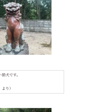
い狛犬です。
 より）