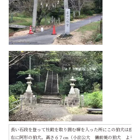
長い石段を登って社殿を取り囲む塀を入った所にこの狛犬は座し
右に阿形の狛犬。高さ６７cm（小出公大 備前焼の狛犬 より）