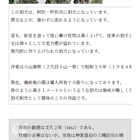
この狛犬は、阿形・吽形共に狛犬になっています。
襟毛などが、巻かずに流れるようになっています。
姿も、前足を追って地に着け尻尾は高く上げて、従来の狛犬と異
毛は房々として大変力感が溢れています。
現代的に作り上げられた狛犬になっています。
作者は小山満男（２代目小山一草）で昭和５９年（１９８４年）
現在、備前焼の窯は個人所有で小振りになっております。
昔のように高さ１メートルというような狛犬は焼成が難しくなっ
狛犬制作として最後のころの作品です。
当社の創建は文久２年（1862）である。
社格の古事はないが、当地は神宮皇后の三韓討伐の順