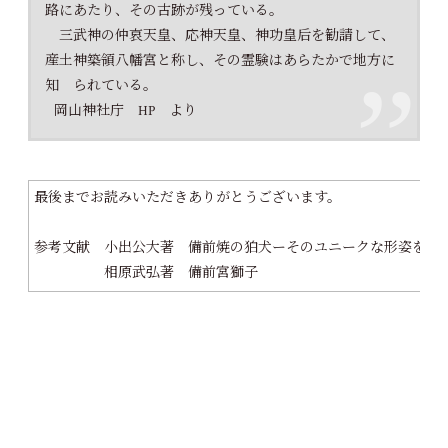
路にあたり、その古跡が残っている。
三武神の仲哀天皇、応神天皇、神功皇后を勧請して、
産土神築領八幡宮と称し、その霊験はあらたかで地方に
知 られている。
岡山神社庁 HP より
最後までお読みいただきありがとうございます。
参考文献 小出公大著 備前焼の狛犬ーそのユニークな形姿を訪
相原武弘著 備前宮獅子