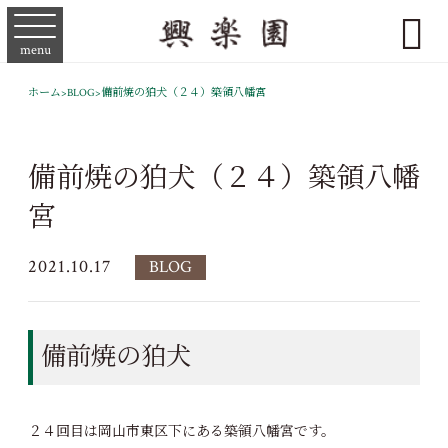

menu
ホーム
>
BLOG
>
備前焼の狛犬（２４）築領八幡宮
備前焼の狛犬（２４）築領八幡
宮
2021.10.17
BLOG
備前焼の狛犬
２４回目は岡山市東区下にある築領八幡宮です。