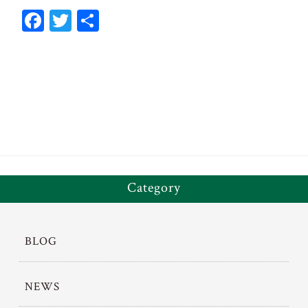
Fa
T
共
ce
wi
有
bo
tt
ok
er
Category
BLOG
NEWS