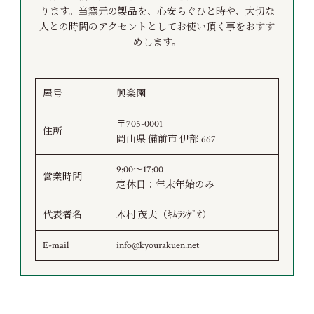
ります。当窯元の製品を、心安らぐひと時や、大切な
人との時間のアクセントとしてお使い頂く事をおすす
めします。
屋号
興楽園
〒705-0001
住所
岡山県 備前市 伊部 667
9:00～17:00
営業時間
定休日：年末年始のみ
代表者名
木村 茂夫（ｷﾑﾗｼｹﾞｵ）
E-mail
info@kyourakuen.net