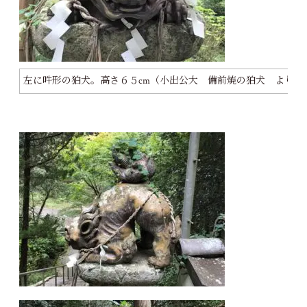
左に吽形の狛犬。高さ６５cm（小出公大 備前焼の狛犬 より）